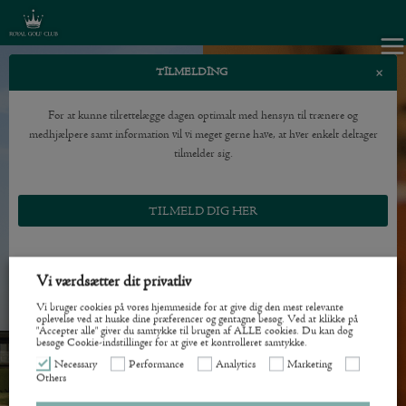
×
TILMELDING
For at kunne tilrettelægge dagen optimalt med hensyn til trænere og
medhjælpere samt information vil vi meget gerne have, at hver enkelt deltager
tilmelder sig.
TILMELD DIG HER
Vi værdsætter dit privatliv
Vi bruger cookies på vores hjemmeside for at give dig den mest relevante
oplevelse ved at huske dine præferencer og gentagne besøg. Ved at klikke på
"Accepter alle" giver du samtykke til brugen af ​​ALLE cookies. Du kan dog
besøge Cookie-indstillinger for at give et kontrolleret samtykke.
Necessary
Performance
Analytics
Marketing
Others