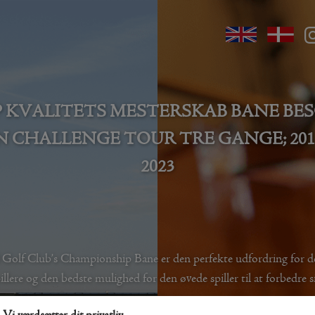
 KVALITETS MESTERSKAB BANE BE
CHALLENGE TOUR TRE GANGE; 2012,
2023
 Golf Club’s Championship Bane er den perfekte udfordring for d
illere og den bedste mulighed for den øvede spiller til at forbedre s