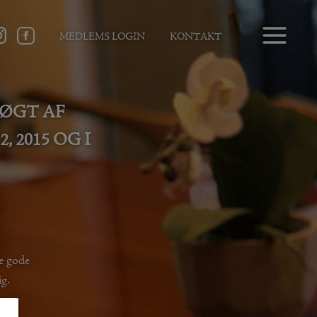
MEDLEMS LOGIN
KONTAKT
SØGT AF
 2015 OG I
e gode
ig.